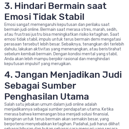
3. Hindari Bermain saat
Emosi Tidak Stabil
Emosi sangat memengaruhi keputusan dan perilaku saat
bermain judi online. Bermain saat merasa stres, marah, sedih,
atau frustrasi justru bisa meningkatkan risiko ketagihan. Saat
emosi tidak stabil, impuls untuk terus bermain demi mengatasi
perasaan tersebut lebih besar. Sebaiknya, tenangkan diri terlebih
dahulu, lakukan aktivitas yang menenangkan, atau beristirahat
sebelum kembali bermain. Dengan kondisi mental yang stabil,
Anda akan lebih mampu berpikir rasional dan menghindari
keputusan impulsif yang merugikan.
4. Jangan Menjadikan Judi
Sebagai Sumber
Penghasilan Utama
Salah satu jebakan umum dalam judi online adalah
menjadikannya sebagai sumber pendapatan utama. Ketika
merasa bahwa kemenangan bisa menjadi solusi finansial,
keinginan untuk terus bermain akan semakin besar, yang
berpotensi menyebabkan ketagihan. Padahal, judi harus dilihat
sebagai hiburan dan bukan sebagai cara mencari uang secara