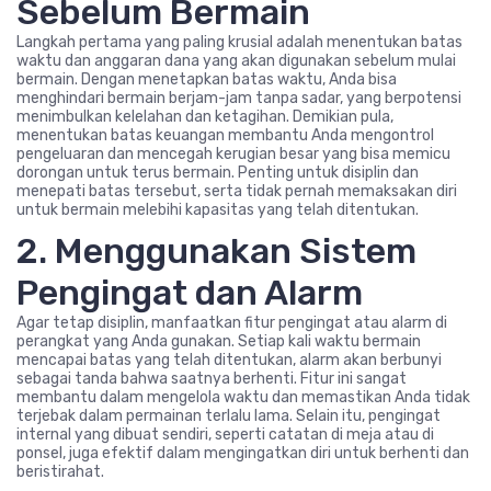
Sebelum Bermain
Langkah pertama yang paling krusial adalah menentukan batas
waktu dan anggaran dana yang akan digunakan sebelum mulai
bermain. Dengan menetapkan batas waktu, Anda bisa
menghindari bermain berjam-jam tanpa sadar, yang berpotensi
menimbulkan kelelahan dan ketagihan. Demikian pula,
menentukan batas keuangan membantu Anda mengontrol
pengeluaran dan mencegah kerugian besar yang bisa memicu
dorongan untuk terus bermain. Penting untuk disiplin dan
menepati batas tersebut, serta tidak pernah memaksakan diri
untuk bermain melebihi kapasitas yang telah ditentukan.
2. Menggunakan Sistem
Pengingat dan Alarm
Agar tetap disiplin, manfaatkan fitur pengingat atau alarm di
perangkat yang Anda gunakan. Setiap kali waktu bermain
mencapai batas yang telah ditentukan, alarm akan berbunyi
sebagai tanda bahwa saatnya berhenti. Fitur ini sangat
membantu dalam mengelola waktu dan memastikan Anda tidak
terjebak dalam permainan terlalu lama. Selain itu, pengingat
internal yang dibuat sendiri, seperti catatan di meja atau di
ponsel, juga efektif dalam mengingatkan diri untuk berhenti dan
beristirahat.