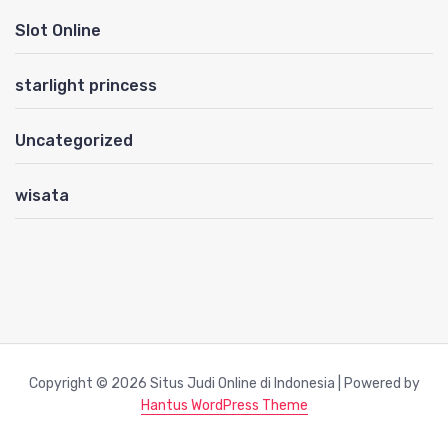
Slot Online
starlight princess
Uncategorized
wisata
Copyright © 2026 Situs Judi Online di Indonesia | Powered by
Hantus WordPress Theme