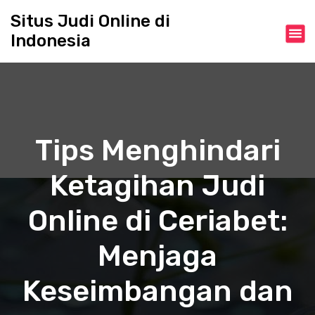
S
Situs Judi Online di
k
Indonesia
i
p
t
o
c
o
n
Tips Menghindari
t
e
Ketagihan Judi
n
t
Online di Ceriabet:
Menjaga
Keseimbangan dan