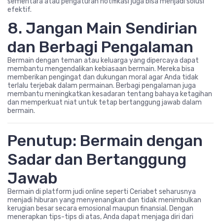
sementara atau pengaturan notifikasi juga bisa menjadi solusi
efektif.
8. Jangan Main Sendirian
dan Berbagi Pengalaman
Bermain dengan teman atau keluarga yang dipercaya dapat
membantu mengendalikan kebiasaan bermain. Mereka bisa
memberikan pengingat dan dukungan moral agar Anda tidak
terlalu terjebak dalam permainan. Berbagi pengalaman juga
membantu meningkatkan kesadaran tentang bahaya ketagihan
dan memperkuat niat untuk tetap bertanggung jawab dalam
bermain.
Penutup: Bermain dengan
Sadar dan Bertanggung
Jawab
Bermain di platform judi online seperti Ceriabet seharusnya
menjadi hiburan yang menyenangkan dan tidak menimbulkan
kerugian besar secara emosional maupun finansial. Dengan
menerapkan tips-tips di atas, Anda dapat menjaga diri dari