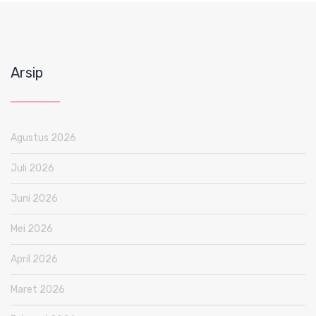
Arsip
Agustus 2026
Juli 2026
Juni 2026
Mei 2026
April 2026
Maret 2026