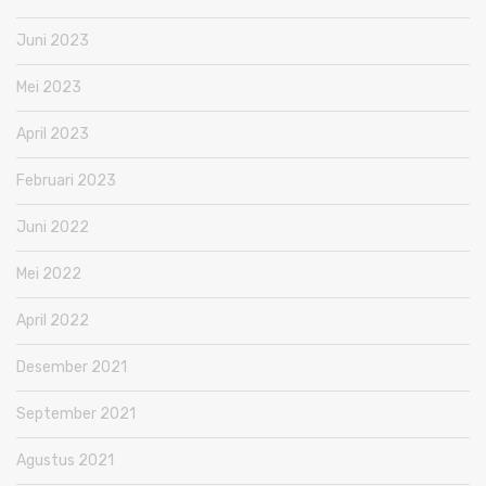
Juni 2023
Mei 2023
April 2023
Februari 2023
Juni 2022
Mei 2022
April 2022
Desember 2021
September 2021
Agustus 2021