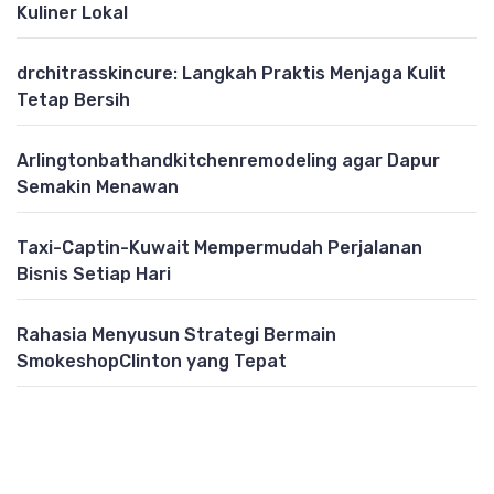
Kuliner Lokal
drchitrasskincure: Langkah Praktis Menjaga Kulit
Tetap Bersih
Arlingtonbathandkitchenremodeling agar Dapur
Semakin Menawan
Taxi-Captin-Kuwait Mempermudah Perjalanan
Bisnis Setiap Hari
Rahasia Menyusun Strategi Bermain
SmokeshopClinton yang Tepat