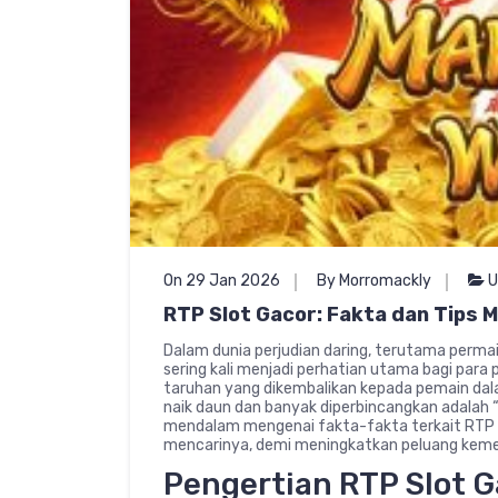
On 29 Jan 2026
By Morromackly
U
RTP Slot Gacor: Fakta dan Tips 
Dalam dunia perjudian daring, terutama permain
sering kali menjadi perhatian utama bagi para
taruhan yang dikembalikan kepada pemain dala
naik daun dan banyak diperbincangkan adalah “
mendalam mengenai fakta-fakta terkait RTP s
mencarinya, demi meningkatkan peluang keme
Pengertian RTP Slot G