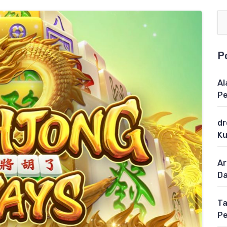
P
Al
Pe
dr
Ku
Ar
Da
Ta
Pe