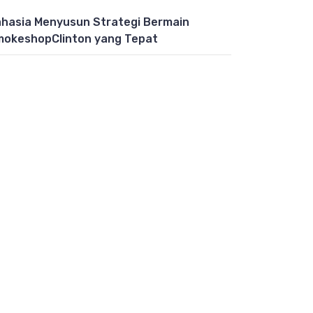
hasia Menyusun Strategi Bermain
okeshopClinton yang Tepat