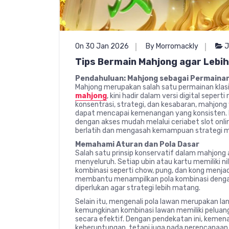
On 30 Jan 2026
By Morromackly
J
Tips Bermain Mahjong agar Lebi
Pendahuluan: Mahjong sebagai Permainan
Mahjong merupakan salah satu permainan klas
mahjong
, kini hadir dalam versi digital sepe
konsentrasi, strategi, dan kesabaran, mahjo
dapat mencapai kemenangan yang konsisten. P
dengan akses mudah melalui ceriabet slot onlin
berlatih dan mengasah kemampuan strategi 
Memahami Aturan dan Pola Dasar
Salah satu prinsip konservatif dalam mahjon
menyeluruh. Setiap ubin atau kartu memiliki n
kombinasi seperti chow, pung, dan kong menjad
membantu menampilkan pola kombinasi denga
diperlukan agar strategi lebih matang.
Selain itu, mengenali pola lawan merupakan l
kemungkinan kombinasi lawan memiliki peluang
secara efektif. Dengan pendekatan ini, keme
keberuntungan, tetapi juga pada perencanaan