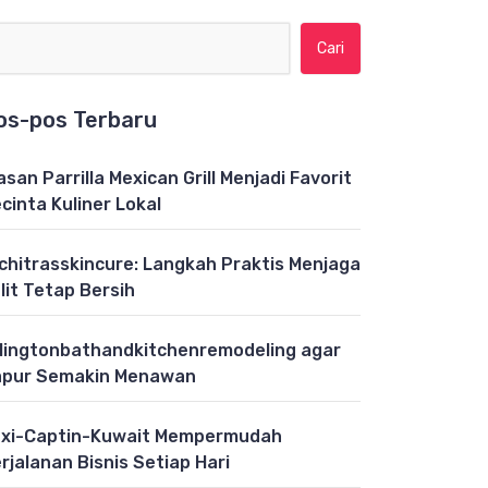
Cari untuk:
os-pos Terbaru
asan Parrilla Mexican Grill Menjadi Favorit
cinta Kuliner Lokal
chitrasskincure: Langkah Praktis Menjaga
lit Tetap Bersih
lingtonbathandkitchenremodeling agar
pur Semakin Menawan
xi-Captin-Kuwait Mempermudah
rjalanan Bisnis Setiap Hari