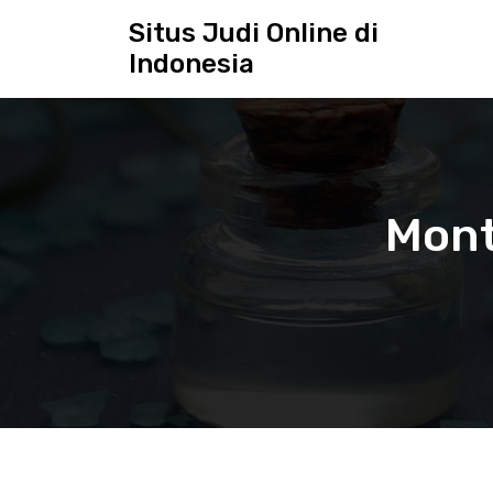
S
Situs Judi Online di
k
Indonesia
i
p
t
o
c
o
n
Mont
t
e
n
t