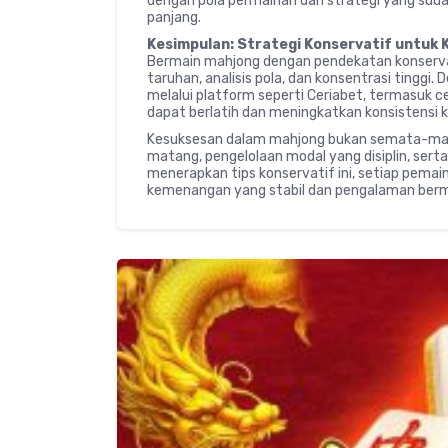
dengan pola permainan dan strategi yang suda
panjang.
Kesimpulan: Strategi Konservatif untuk
Bermain mahjong dengan pendekatan konserv
taruhan, analisis pola, dan konsentrasi ting
melalui platform seperti Ceriabet, termasuk cer
dapat berlatih dan meningkatkan konsistensi
Kesuksesan dalam mahjong bukan semata-mata
matang, pengelolaan modal yang disiplin, ser
menerapkan tips konservatif ini, setiap pemai
kemenangan yang stabil dan pengalaman berm