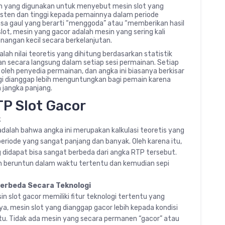
lah yang digunakan untuk menyebut mesin slot yang
ten dan tinggi kepada pemainnya dalam periode
ahasa gaul yang berarti “menggoda” atau “memberikan hasil
t, mesin yang gacor adalah mesin yang sering kali
ngan kecil secara berkelanjutan.
h nilai teoretis yang dihitung berdasarkan statistik
n secara langsung dalam setiap sesi permainan. Setiap
 oleh penyedia permainan, dan angka ini biasanya berkisar
gi dianggap lebih menguntungkan bagi pemain karena
 jangka panjang.
TP Slot Gacor
k
alah bahwa angka ini merupakan kalkulasi teoretis yang
periode yang sangat panjang dan banyak. Oleh karena itu,
g didapat bisa sangat berbeda dari angka RTP tersebut.
 beruntun dalam waktu tertentu dan kemudian sepi
Berbeda Secara Teknologi
slot gacor memiliki fitur teknologi tertentu yang
, mesin slot yang dianggap gacor lebih kepada kondisi
u. Tidak ada mesin yang secara permanen “gacor” atau