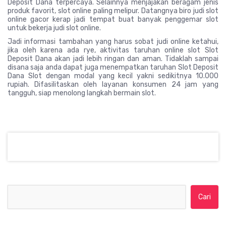
Deposit Dana terpercaya. Selainnya menjajakan beragam jenis
produk favorit, slot online paling melipur. Datangnya biro judi slot
online gacor kerap jadi tempat buat banyak penggemar slot
untuk bekerja judi slot online.
Jadi informasi tambahan yang harus sobat judi online ketahui,
jika oleh karena ada rye, aktivitas taruhan online slot Slot
Deposit Dana akan jadi lebih ringan dan aman. Tidaklah sampai
disana saja anda dapat juga menempatkan taruhan Slot Deposit
Dana Slot dengan modal yang kecil yakni sedikitnya 10.000
rupiah. Difasilitaskan oleh layanan konsumen 24 jam yang
tangguh, siap menolong langkah bermain slot.
Cari untuk: