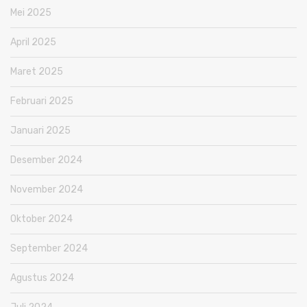
Mei 2025
April 2025
Maret 2025
Februari 2025
Januari 2025
Desember 2024
November 2024
Oktober 2024
September 2024
Agustus 2024