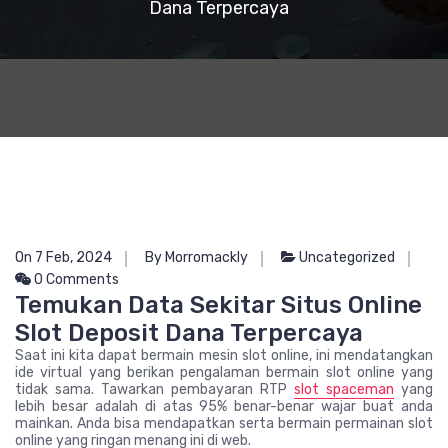
Dana Terpercaya
On 7 Feb, 2024
By Morromackly
Uncategorized
0 Comments
Temukan Data Sekitar Situs Online
Slot Deposit Dana Terpercaya
Saat ini kita dapat bermain mesin slot online, ini mendatangkan
ide virtual yang berikan pengalaman bermain slot online yang
tidak sama. Tawarkan pembayaran RTP
slot spaceman
yang
lebih besar adalah di atas 95% benar-benar wajar buat anda
mainkan. Anda bisa mendapatkan serta bermain permainan slot
online yang ringan menang ini di web.