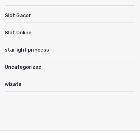
Slot Gacor
Slot Online
starlight princess
Uncategorized
wisata