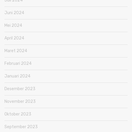
Juli 2024
Juni 2024
Mei 2024
April 2024
Maret 2024
Februari 2024
Januari 2024
Desember 2023
November 2023
Oktober 2023
September 2023