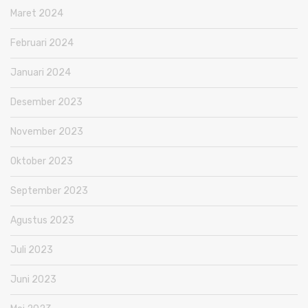
Maret 2024
Februari 2024
Januari 2024
Desember 2023
November 2023
Oktober 2023
September 2023
Agustus 2023
Juli 2023
Juni 2023