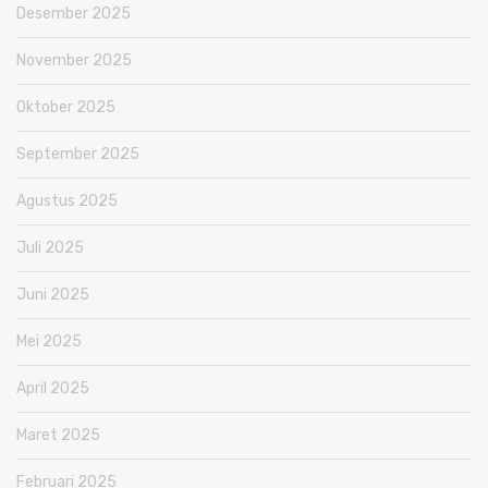
Desember 2025
November 2025
Oktober 2025
September 2025
Agustus 2025
Juli 2025
Juni 2025
Mei 2025
April 2025
Maret 2025
Februari 2025