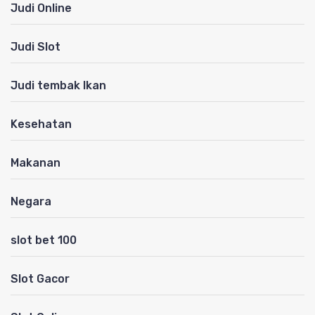
Judi Online
Judi Slot
Judi tembak Ikan
Kesehatan
Makanan
Negara
slot bet 100
Slot Gacor