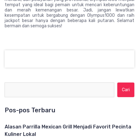
tempat yang ideal bagi pemain untuk mencari keberuntungan
dan meraih kemenangan besar. Jadi, jangan lewatkan
kesempatan untuk bergabung dengan Olympus1000 dan raih
jackpot besar hanya dengan beberapa kali putaran. Selamat
bermain dan semoga sukses!
Cari untuk:
Pos-pos Terbaru
Alasan Parrilla Mexican Grill Menjadi Favorit Pecinta
Kuliner Lokal