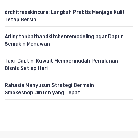
drchitrasskincure: Langkah Praktis Menjaga Kulit
Tetap Bersih
Arlingtonbathandkitchenremodeling agar Dapur
Semakin Menawan
Taxi-Captin-Kuwait Mempermudah Perjalanan
Bisnis Setiap Hari
Rahasia Menyusun Strategi Bermain
SmokeshopClinton yang Tepat