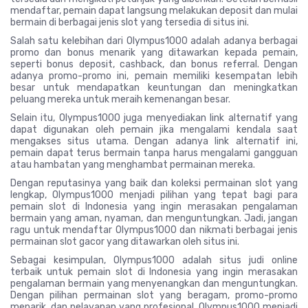
mendaftar, pemain dapat langsung melakukan deposit dan mulai
bermain di berbagai jenis slot yang tersedia di situs ini.
Salah satu kelebihan dari Olympus1000 adalah adanya berbagai
promo dan bonus menarik yang ditawarkan kepada pemain,
seperti bonus deposit, cashback, dan bonus referral. Dengan
adanya promo-promo ini, pemain memiliki kesempatan lebih
besar untuk mendapatkan keuntungan dan meningkatkan
peluang mereka untuk meraih kemenangan besar.
Selain itu, Olympus1000 juga menyediakan link alternatif yang
dapat digunakan oleh pemain jika mengalami kendala saat
mengakses situs utama. Dengan adanya link alternatif ini,
pemain dapat terus bermain tanpa harus mengalami gangguan
atau hambatan yang menghambat permainan mereka.
Dengan reputasinya yang baik dan koleksi permainan slot yang
lengkap, Olympus1000 menjadi pilihan yang tepat bagi para
pemain slot di Indonesia yang ingin merasakan pengalaman
bermain yang aman, nyaman, dan menguntungkan. Jadi, jangan
ragu untuk mendaftar Olympus1000 dan nikmati berbagai jenis
permainan slot gacor yang ditawarkan oleh situs ini.
Sebagai kesimpulan, Olympus1000 adalah situs judi online
terbaik untuk pemain slot di Indonesia yang ingin merasakan
pengalaman bermain yang menyenangkan dan menguntungkan.
Dengan pilihan permainan slot yang beragam, promo-promo
menarik, dan pelayanan yang profesional, Olympus1000 menjadi