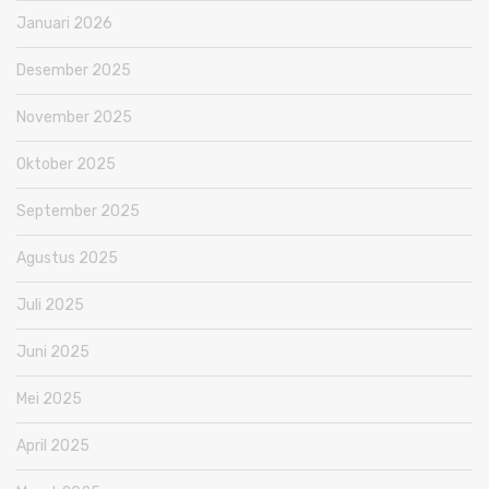
Januari 2026
Desember 2025
November 2025
Oktober 2025
September 2025
Agustus 2025
Juli 2025
Juni 2025
Mei 2025
April 2025