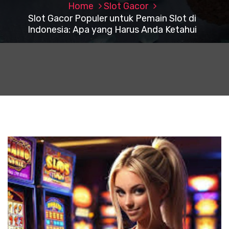
Home
Slot Gacor
Slot Gacor Populer untuk Pemain Slot di
Indonesia: Apa yang Harus Anda Ketahui