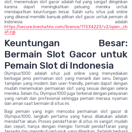
slot, menemukan slot gacor adalah hal yang sangat diinginkan
karena dapat meningkatkan peluang mereka untuk
mendapatkan keuntungan besar. Salah satu situs judi online
yang dikenal memiliki banyak pilihan slot gacor untuk pemain di
Indonesia adalah
https://secure.livechatinc.com/licence/17534223/v2/open_ch
at.cgi
.
Keuntungan Besar:
Bermain Slot Gacor untuk
Pemain Slot di Indonesia
Olympus1000 adalah situs judi online yang menyediakan
berbagai jenis permainan slot yang menarik dan seru. Dengan
tampilan yang modern dan user-friendly, pemain dapat dengan
mudah menemukan permainan slot yang sesuai dengan selera
mereka. Selain itu, Olympus1000 juga terkenal dengan pelayanan
yang ramah dan profesional sehingga pemain merasa nyaman
dan aman saat bermain di situs ini.
Bagi pemain yang ingin mencoba permainan slot gacor di
Olympus1000, langkah pertama yang harus dilakukan adalah
mendaftar akun. Proses pendaftaran di situs ini sangat mudah
dan cepat, hanya dengan mengisi formulir pendaftaran yang
tersedia dan mengikuti petunjuk yang diberikan. Setelah berhasil