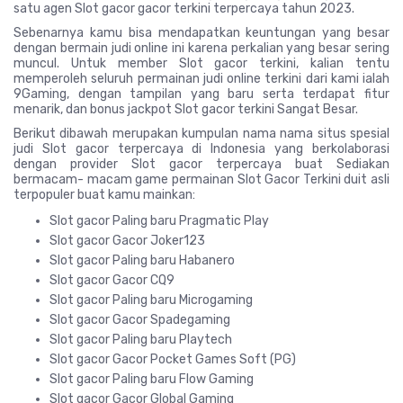
satu agen Slot gacor gacor terkini terpercaya tahun 2023.
Sebenarnya kamu bisa mendapatkan keuntungan yang besar
dengan bermain judi online ini karena perkalian yang besar sering
muncul. Untuk member Slot gacor terkini, kalian tentu
memperoleh seluruh permainan judi online terkini dari kami ialah
9Gaming, dengan tampilan yang baru serta terdapat fitur
menarik, dan bonus jackpot Slot gacor terkini Sangat Besar.
Berikut dibawah merupakan kumpulan nama nama situs spesial
judi Slot gacor terpercaya di Indonesia yang berkolaborasi
dengan provider Slot gacor terpercaya buat Sediakan
bermacam- macam game permainan Slot Gacor Terkini duit asli
terpopuler buat kamu mainkan:
Slot gacor Paling baru Pragmatic Play
Slot gacor Gacor Joker123
Slot gacor Paling baru Habanero
Slot gacor Gacor CQ9
Slot gacor Paling baru Microgaming
Slot gacor Gacor Spadegaming
Slot gacor Paling baru Playtech
Slot gacor Gacor Pocket Games Soft (PG)
Slot gacor Paling baru Flow Gaming
Slot gacor Gacor Global Gaming