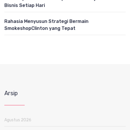
Bisnis Setiap Hari
Rahasia Menyusun Strategi Bermain
SmokeshopClinton yang Tepat
Arsip
Agustus 2026