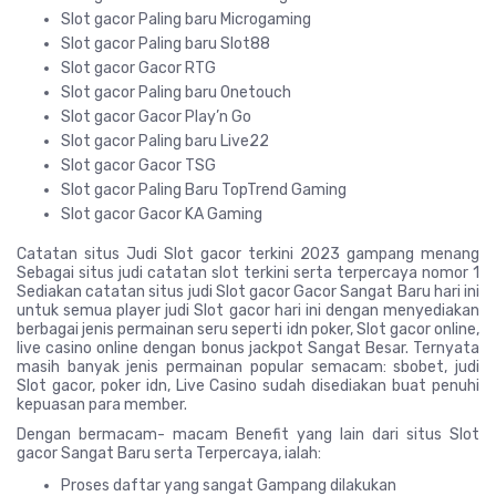
Slot gacor Paling baru Microgaming
Slot gacor Paling baru Slot88
Slot gacor Gacor RTG
Slot gacor Paling baru Onetouch
Slot gacor Gacor Play’n Go
Slot gacor Paling baru Live22
Slot gacor Gacor TSG
Slot gacor Paling Baru TopTrend Gaming
Slot gacor Gacor KA Gaming
Catatan situs Judi Slot gacor terkini 2023 gampang menang
Sebagai situs judi catatan slot terkini serta terpercaya nomor 1
Sediakan catatan situs judi Slot gacor Gacor Sangat Baru hari ini
untuk semua player judi Slot gacor hari ini dengan menyediakan
berbagai jenis permainan seru seperti idn poker, Slot gacor online,
live casino online dengan bonus jackpot Sangat Besar. Ternyata
masih banyak jenis permainan popular semacam: sbobet, judi
Slot gacor, poker idn, Live Casino sudah disediakan buat penuhi
kepuasan para member.
Dengan bermacam- macam Benefit yang lain dari situs Slot
gacor Sangat Baru serta Terpercaya, ialah:
Proses daftar yang sangat Gampang dilakukan