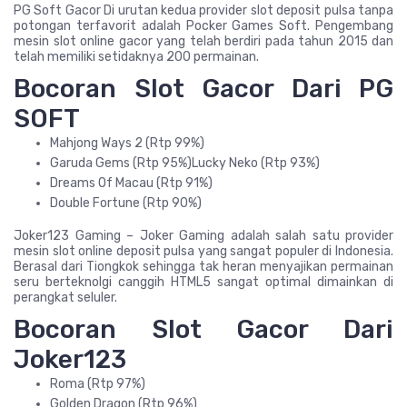
PG Soft Gacor Di urutan kedua provider slot deposit pulsa tanpa
potongan terfavorit adalah Pocker Games Soft. Pengembang
mesin slot online gacor yang telah berdiri pada tahun 2015 dan
telah memiliki setidaknya 200 permainan.
Bocoran Slot Gacor Dari PG
SOFT
Mahjong Ways 2 (Rtp 99%)
Garuda Gems (Rtp 95%)Lucky Neko (Rtp 93%)
Dreams Of Macau (Rtp 91%)
Double Fortune (Rtp 90%)
Joker123 Gaming – Joker Gaming adalah salah satu provider
mesin slot online deposit pulsa yang sangat populer di Indonesia.
Berasal dari Tiongkok sehingga tak heran menyajikan permainan
seru berteknolgi canggih HTML5 sangat optimal dimainkan di
perangkat seluler.
Bocoran Slot Gacor Dari
Joker123
Roma (Rtp 97%)
Golden Dragon (Rtp 96%)