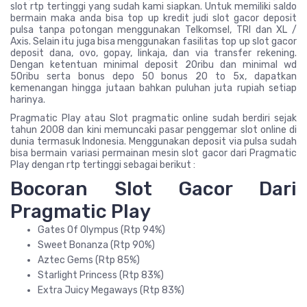
slot rtp tertinggi yang sudah kami siapkan. Untuk memiliki saldo
bermain maka anda bisa top up kredit judi slot gacor deposit
pulsa tanpa potongan menggunakan Telkomsel, TRI dan XL /
Axis. Selain itu juga bisa menggunakan fasilitas top up slot gacor
deposit dana, ovo, gopay, linkaja, dan via transfer rekening.
Dengan ketentuan minimal deposit 20ribu dan minimal wd
50ribu serta bonus depo 50 bonus 20 to 5x, dapatkan
kemenangan hingga jutaan bahkan puluhan juta rupiah setiap
harinya.
Pragmatic Play atau Slot pragmatic online sudah berdiri sejak
tahun 2008 dan kini memuncaki pasar penggemar slot online di
dunia termasuk Indonesia. Menggunakan deposit via pulsa sudah
bisa bermain variasi permainan mesin slot gacor dari Pragmatic
Play dengan rtp tertinggi sebagai berikut :
Bocoran Slot Gacor Dari
Pragmatic Play
Gates Of Olympus (Rtp 94%)
Sweet Bonanza (Rtp 90%)
Aztec Gems (Rtp 85%)
Starlight Princess (Rtp 83%)
Extra Juicy Megaways (Rtp 83%)