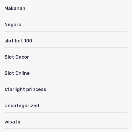
Makanan
Negara
slot bet 100
Slot Gacor
Slot Online
starlight princess
Uncategorized
wisata