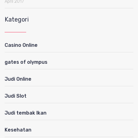
April 2017
Kategori
Casino Online
gates of olympus
Judi Online
Judi Slot
Judi tembak Ikan
Kesehatan