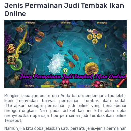
Jenis Permainan Judi Tembak Ikan
Online
Mungkin sebagian besar dari Anda baru mendengar atau lebih-
lebih menyadari bahwa permainan tembak ikan sudah
ditetapkan sebagai permainan judi online yang benar-benar
menguntungkan. Nah pada artikel kali ini kita akan coba
menyebutkan apa saja tipe permainan judi tembak ikan online
tersebut.
Namun jika kita coba jelaskan satu persatu jenis-jenis permainan