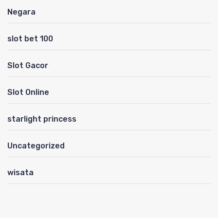
Negara
slot bet 100
Slot Gacor
Slot Online
starlight princess
Uncategorized
wisata