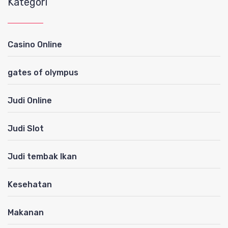
Kategori
Casino Online
gates of olympus
Judi Online
Judi Slot
Judi tembak Ikan
Kesehatan
Makanan