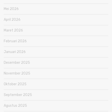
Mei 2026
April 2026
Maret 2026
Februari 2026
Januari 2026
Desember 2025
November 2025
Oktober 2025
September 2025
Agustus 2025