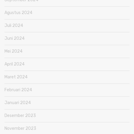
Agustus 2024
Juli 2024
Juni 2024
Mei 2024
April 2024
Maret 2024
Februari 2024
Januari 2024
Desember 2023
November 2023