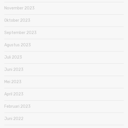
November 2023
Oktober 2023
September 2023
Agustus 2023
Juli 2023
Juni 2023
Mei 2023
April 2023
Februari 2023
Juni 2022