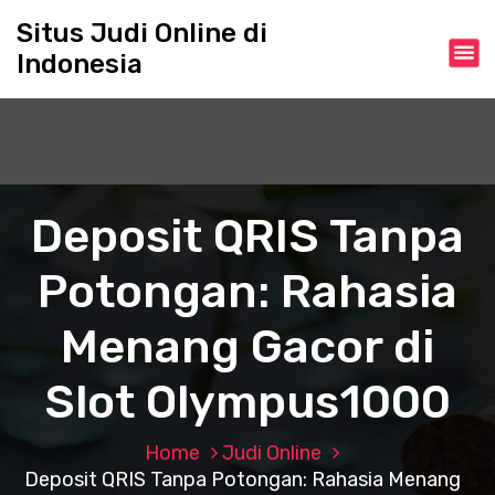
S
Situs Judi Online di
k
Indonesia
i
p
t
o
c
o
n
Deposit QRIS Tanpa
t
e
Potongan: Rahasia
n
t
Menang Gacor di
Slot Olympus1000
Home
Judi Online
Deposit QRIS Tanpa Potongan: Rahasia Menang