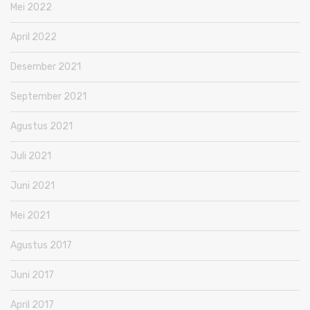
Mei 2022
April 2022
Desember 2021
September 2021
Agustus 2021
Juli 2021
Juni 2021
Mei 2021
Agustus 2017
Juni 2017
April 2017