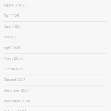
Agustus 2025
Juli 2025
Juni 2025
Mei 2025
April 2025
Maret 2025
Februari 2025
Januari 2025
Desember 2024
November 2024