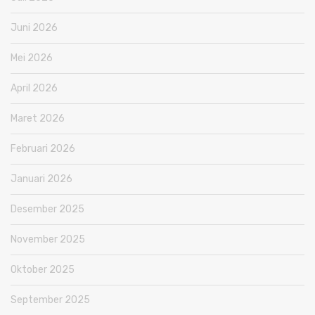
Juni 2026
Mei 2026
April 2026
Maret 2026
Februari 2026
Januari 2026
Desember 2025
November 2025
Oktober 2025
September 2025