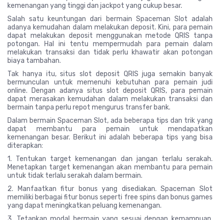
kemenangan yang tinggi dan jackpot yang cukup besar.
Salah satu keuntungan dari bermain Spaceman Slot adalah
adanya kemudahan dalam melakukan deposit. Kini, para pemain
dapat melakukan deposit menggunakan metode QRIS tanpa
potongan. Hal ini tentu mempermudah para pemain dalam
melakukan transaksi dan tidak perlu khawatir akan potongan
biaya tambahan.
Tak hanya itu, situs slot deposit QRIS juga semakin banyak
bermunculan untuk memenuhi kebutuhan para pemain judi
online. Dengan adanya situs slot deposit QRIS, para pemain
dapat merasakan kemudahan dalam melakukan transaksi dan
bermain tanpa perlu repot mengurus transfer bank.
Dalam bermain Spaceman Slot, ada beberapa tips dan trik yang
dapat membantu para pemain untuk mendapatkan
kemenangan besar. Berikut ini adalah beberapa tips yang bisa
diterapkan:
1. Tentukan target kemenangan dan jangan terlalu serakah.
Menetapkan target kemenangan akan membantu para pemain
untuk tidak terlalu serakah dalam bermain.
2. Manfaatkan fitur bonus yang disediakan. Spaceman Slot
memiliki berbagai fitur bonus seperti free spins dan bonus games
yang dapat meningkatkan peluang kemenangan.
3. Tetapkan modal bermain yang sesuai dengan kemampuan.