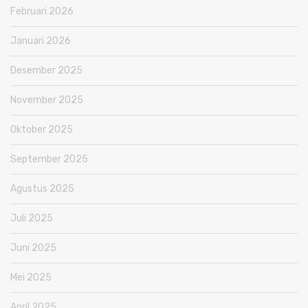
Februari 2026
Januari 2026
Desember 2025
November 2025
Oktober 2025
September 2025
Agustus 2025
Juli 2025
Juni 2025
Mei 2025
April 2025