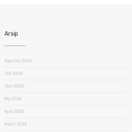
Arsip
Agustus 2026
Juli 2026
Juni 2026
Mei 2026
April 2026
Maret 2026