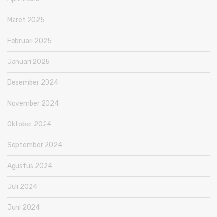
Maret 2025
Februari 2025
Januari 2025
Desember 2024
November 2024
Oktober 2024
September 2024
Agustus 2024
Juli 2024
Juni 2024