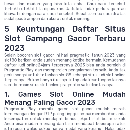
besar dan mudah yang bisa kita coba. Cara-cara tersebut
terbukti efektif bila digunakan. Jadi, kita tidak perlu ragu atau
khawatir dengan cara-cara tersebut. Sebab, semua cara di atas
sudah pasti ampuh dan akurat untuk menang.
5 Keuntungan Daftar Situs
Slot Gampang Gacor Terbaru
2023
Selain bocoran slot gacor ini hari pragmatic tahun 2023 yang
slot88 berikan anda sudah menang ketika bermain. Kemudahan
daftar judi online24jam terpercaya 2023 bisa anda peroleh di
Pragmatic Play dan memperoleh pengalaman terbaik. Anda tak
perlu sangsi untuk tetapkan slot88 sebagai situs judi slot online
terpercaya. Bukan hanya itu saja tetap ada keuntungan lainnya
saat bermain situs slot online pragmatic satu diantaranya:
1. Games Slot Online Mudah
Menang Paling Gacor 2023
Pragmatic Play memiliki game slot gacor mudah meraih
kemenangan dengan RTP paling tinggi, sampai memberikan anda
kesempatan untuk mendapat bonus jekpot slot besar sekali.
Anda bisa mudah menang dan bisa mendapat beberapa ratus
juta rupiah walau cukup hanya modal yang kurang . Maka tidak