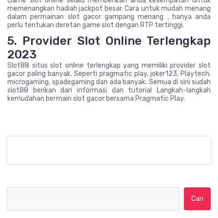
Game slot online selalu memberikan anda kesempatan untuk
memenangkan hadiah jackpot besar. Cara untuk mudah menang
dalam permainan slot gacor gampang menang , hanya anda
perlu tentukan deretan game slot dengan RTP tertinggi.
5. Provider Slot Online Terlengkap
2023
Slot88 situs slot online terlengkap yang memiliki provider slot
gacor paling banyak. Seperti pragmatic play, joker123, Playtech,
microgaming, spadegaming dan ada banyak. Semua di sini sudah
slot88 berikan dari informasi dan tutorial Langkah-langkah
kemudahan bermain slot gacor bersama Pragmatic Play.
Cari untuk: