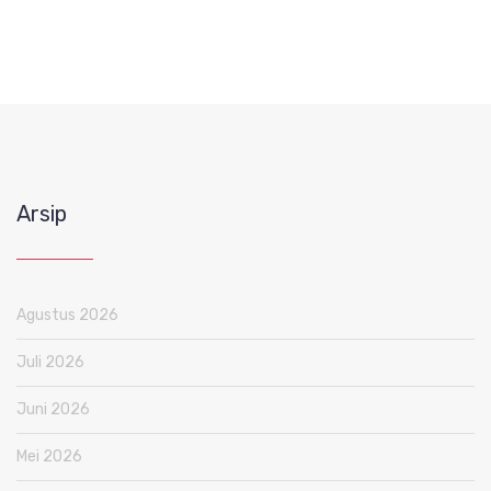
Arsip
Agustus 2026
Juli 2026
Juni 2026
Mei 2026