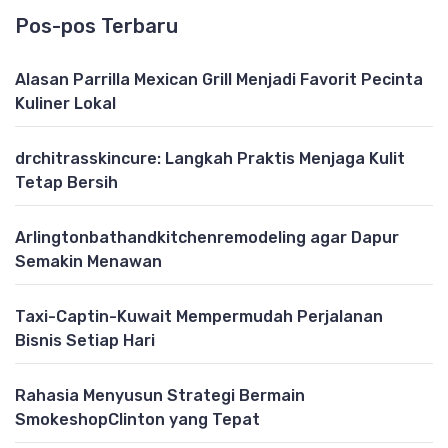
Pos-pos Terbaru
Alasan Parrilla Mexican Grill Menjadi Favorit Pecinta
Kuliner Lokal
drchitrasskincure: Langkah Praktis Menjaga Kulit
Tetap Bersih
Arlingtonbathandkitchenremodeling agar Dapur
Semakin Menawan
Taxi-Captin-Kuwait Mempermudah Perjalanan
Bisnis Setiap Hari
Rahasia Menyusun Strategi Bermain
SmokeshopClinton yang Tepat