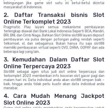
kebingungan jika game slot satu ini betul-betul dicintai
masyarakat di Indonesia.
2. Daftar Transaksi bisnis Slot
Online Terkomplet 2023
Pragmatic Play layani semua mekanisme pembayaran
terlengkap diawali dari Bank Lokal Indonesia Seperti BCA, Mandiri,
BRI, BNI, dan Cimb Niaga. Bahkan Slot Online slot88 layani deposit
pembayaran via pulsa dengan potongan paling rendah seperti
telkomsel, xl, dan sebagainya. Bukan hanya itu saja slot88
memiliki pembayaran virtual seperti OVO, DANA, GOPAY dan ada
beberapa lagi yang lain.
3. Kemudahan Dalam Daftar Slot
Online Terpercaya 2023
Slot88 sebagai agen situs judi slot online terpercaya dan
terkomplet 2023 memberikan info bocoran slot gacor pagi dan
malam hari ini. Data individual anda akan slot88 simpan baik –
baik, hingga anda tidak perlu kuatir akan data individual anda
menebar.
4. Cara Mudah Menang Jackpot
Slot Online 2023