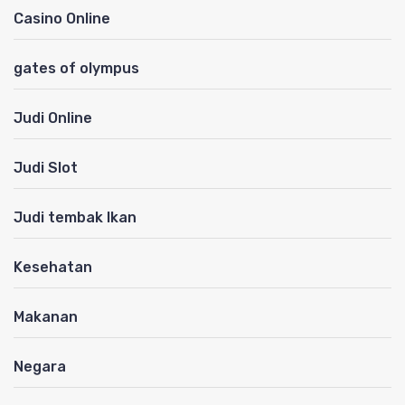
Casino Online
gates of olympus
Judi Online
Judi Slot
Judi tembak Ikan
Kesehatan
Makanan
Negara