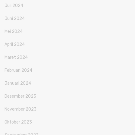
Juli 2024
Juni 2024
Mei 2024
April 2024
Maret 2024
Februari 2024
Januari 2024
Desember 2023
November 2023
Oktober 2023