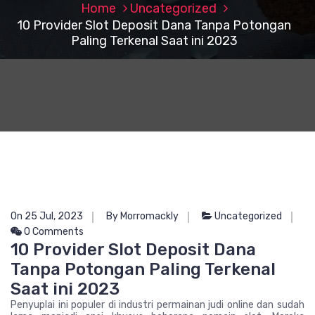
Home
Uncategorized
10 Provider Slot Deposit Dana Tanpa Potongan
Paling Terkenal Saat ini 2023
On 25 Jul, 2023
By Morromackly
Uncategorized
0 Comments
10 Provider Slot Deposit Dana
Tanpa Potongan Paling Terkenal
Saat ini 2023
Penyuplai ini populer di industri permainan judi online dan sudah