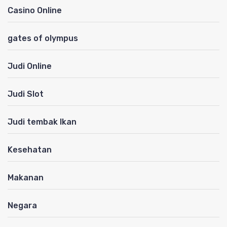
Casino Online
gates of olympus
Judi Online
Judi Slot
Judi tembak Ikan
Kesehatan
Makanan
Negara