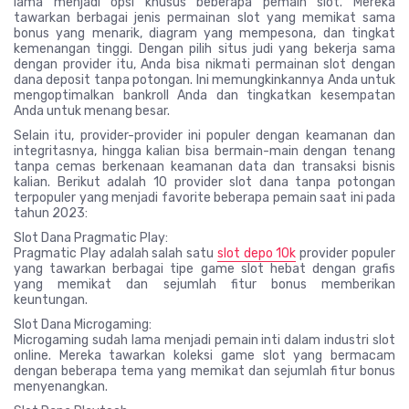
lama menjadi opsi khusus beberapa pemain slot. Mereka
tawarkan berbagai jenis permainan slot yang memikat sama
bonus yang menarik, diagram yang mempesona, dan tingkat
kemenangan tinggi. Dengan pilih situs judi yang bekerja sama
dengan provider itu, Anda bisa nikmati permainan slot dengan
dana deposit tanpa potongan. Ini memungkinkannya Anda untuk
mengoptimalkan bankroll Anda dan tingkatkan kesempatan
Anda untuk menang besar.
Selain itu, provider-provider ini populer dengan keamanan dan
integritasnya, hingga kalian bisa bermain-main dengan tenang
tanpa cemas berkenaan keamanan data dan transaksi bisnis
kalian. Berikut adalah 10 provider slot dana tanpa potongan
terpopuler yang menjadi favorite beberapa pemain saat ini pada
tahun 2023:
Slot Dana Pragmatic Play:
Pragmatic Play adalah salah satu
slot depo 10k
provider populer
yang tawarkan berbagai tipe game slot hebat dengan grafis
yang memikat dan sejumlah fitur bonus memberikan
keuntungan.
Slot Dana Microgaming:
Microgaming sudah lama menjadi pemain inti dalam industri slot
online. Mereka tawarkan koleksi game slot yang bermacam
dengan beberapa tema yang memikat dan sejumlah fitur bonus
menyenangkan.