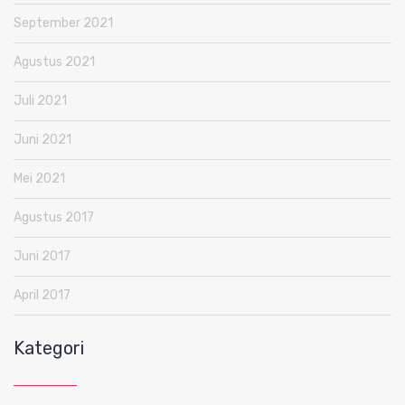
September 2021
Agustus 2021
Juli 2021
Juni 2021
Mei 2021
Agustus 2017
Juni 2017
April 2017
Kategori