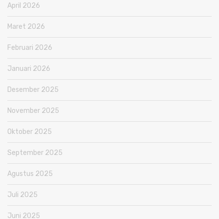
April 2026
Maret 2026
Februari 2026
Januari 2026
Desember 2025
November 2025
Oktober 2025
September 2025
Agustus 2025
Juli 2025
Juni 2025