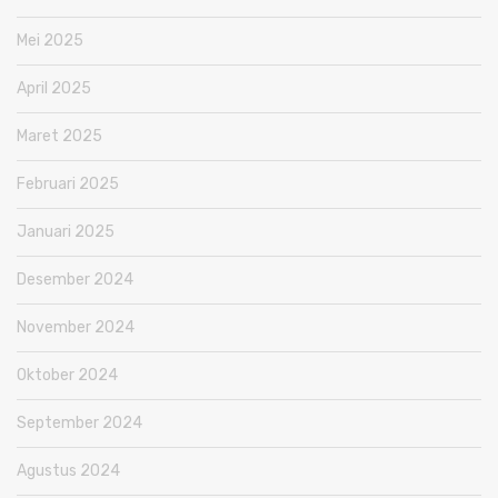
Mei 2025
April 2025
Maret 2025
Februari 2025
Januari 2025
Desember 2024
November 2024
Oktober 2024
September 2024
Agustus 2024