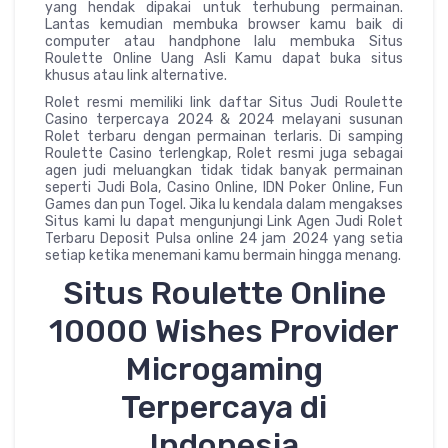
yang hendak dipakai untuk terhubung permainan.
Lantas kemudian membuka browser kamu baik di
computer atau handphone lalu membuka Situs
Roulette Online Uang Asli Kamu dapat buka situs
khusus atau link alternative.
Rolet resmi memiliki link daftar Situs Judi Roulette
Casino terpercaya 2024 & 2024 melayani susunan
Rolet terbaru dengan permainan terlaris. Di samping
Roulette Casino terlengkap, Rolet resmi juga sebagai
agen judi meluangkan tidak tidak banyak permainan
seperti Judi Bola, Casino Online, IDN Poker Online, Fun
Games dan pun Togel. Jika lu kendala dalam mengakses
Situs kami lu dapat mengunjungi Link Agen Judi Rolet
Terbaru Deposit Pulsa online 24 jam 2024 yang setia
setiap ketika menemani kamu bermain hingga menang.
Situs Roulette Online
10000 Wishes Provider
Microgaming
Terpercaya di
Indonesia