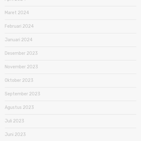
Maret 2024
Februari 2024
Januari 2024
Desember 2023
November 2023
Oktober 2023
September 2023
Agustus 2023
Juli 2023
Juni 2023