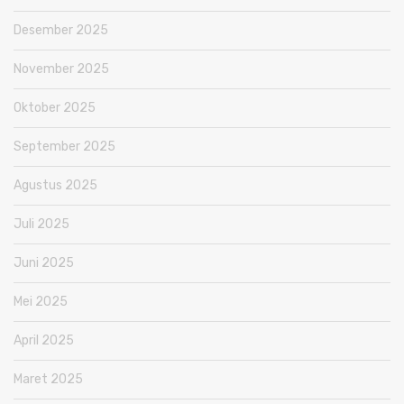
Desember 2025
November 2025
Oktober 2025
September 2025
Agustus 2025
Juli 2025
Juni 2025
Mei 2025
April 2025
Maret 2025