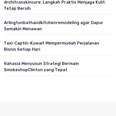
drchitrasskincure: Langkah Praktis Menjaga Kulit
Tetap Bersih
Arlingtonbathandkitchenremodeling agar Dapur
Semakin Menawan
Taxi-Captin-Kuwait Mempermudah Perjalanan
Bisnis Setiap Hari
Rahasia Menyusun Strategi Bermain
SmokeshopClinton yang Tepat