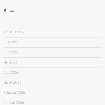
Arsip
Agustus 2026
Juli 2026
Juni 2026
Mei 2026
April 2026
Maret 2026
Februari 2026
Januari 2026