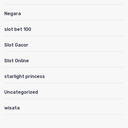
Negara
slot bet 100
Slot Gacor
Slot Online
starlight princess
Uncategorized
wisata