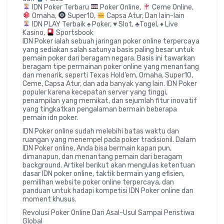
IDN Poker Terbaru
Poker Online,
Ceme Online,
Omaha,
Super10,
Capsa Atur, Dan lain-lain
IDN PLAY Terbaik ♠ Poker, ♥ Slot, ♣Togel, ♦ Live
Kasino,
Sportsbook
IDN Poker ialah sebuah jaringan poker online terpercaya
yang sediakan salah satunya basis paling besar untuk
pemain poker dari beragam negara. Basis ini tawarkan
beragam tipe permainan poker online yang menantang
dan menarik, seperti Texas Hold’em, Omaha, Super10,
Ceme, Capsa Atur, dan ada banyak yang lain. IDN Poker
populer karena kecepatan server yang tinggi,
penampilan yang memikat, dan sejumlah fitur inovatif
yang tingkatkan pengalaman bermain beberapa
pemain idn poker.
IDN Poker online sudah melebihi batas waktu dan
ruangan yang menempel pada poker tradisionil. Dalam
IDN Poker online, Anda bisa bermain kapan pun,
dimanapun, dan menantang pemain dari beragam
background. Artikel berikut akan mengulas ketentuan
dasar IDN poker online, taktik bermain yang efisien,
pemilihan website poker online terpercaya, dan
panduan untuk hadapi kompetisi IDN Poker online dan
moment khusus.
Revolusi Poker Online Dari Asal-Usul Sampai Peristiwa
Global