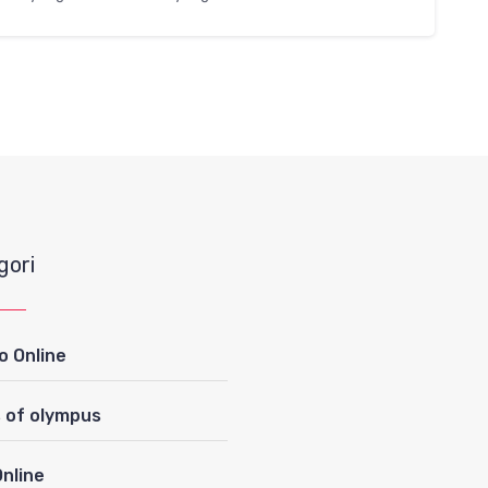
gori
o Online
 of olympus
Online