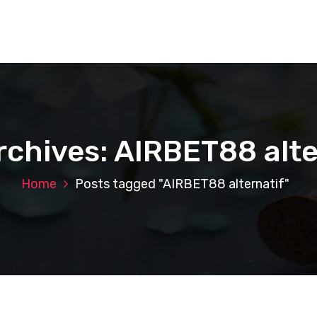
rchives: AIRBET88 alte
Home
Posts tagged "AIRBET88 alternatif"