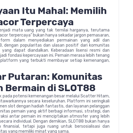
an Itu Mahal: Memilih
Gacor Terpercaya
enjadi mata uang yang tak ternilai harganya, terutama
ot gacor terpercaya” bukan hanya sekadar jargon pemasaran,
platform dalam menyediakan permainan yang adil dan
dengan popularitas dan ulasan positif dari komunitas
yang dapat diandalkan. Keberadaan lisensi resmi dan
adi fondasi kepercayaan ini. Pemain merasa lebih tenang
i platform yang terbukti membayar setiap kemenangan,
ar Putaran: Komunitas
 Bermain di SLOT88
ak pada potensi kemenangan besar melalui Scatter Hitam,
awarkannya secara keseluruhan. Platform ini seringkali
en slot dengan hadiah fantastis, dan layanan pelanggan
unitas pemain yang aktif berbagi informasi, strategi, dan
raksi antar pemain ini menciptakan atmosfer yang lebih
secara individual. Dengan demikian, SLOT88 bukan hanya
inansial, tetapi juga ruang untuk bersosialisasi dan
tas yang memiliki minat yang sama.