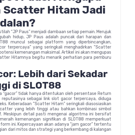
Scatter Hitam Jadi
dalan?
istilah “JP Paus” menjadi dambaan setiap pemain. Merujuk
ah hidup, JP Paus adalah puncak dari harapan dan
LOT88 muncul sebagai platform yang diperbincangkan,
cor terpercaya” yang seringkali menghadirkan “Scatter
 potensi kemenangan maksimal. Artikel ini akan mengupas
atter Hitamnya begitu menarik perhatian para pemburu
or: Lebih dari Sekadar
ggi di SLOT88
“gacor” tidak hanya ditentukan oleh persentase Return
reputasinya sebagai link slot gacor terpercaya, diduga
eks. Keberadaan “Scatter Hitam” seringkali diasosiasikan
atter yang lebih tinggi atau bahkan kombinasi simbol
 Meskipun detail pasti mengenai algoritma ini bersifat
g meraih kemenangan signifikan di SLOT88 memperkuat
form ini. Kepercayaan akan adanya “jam gacor” tertentu
gian dari mitos dan strategi yang berkembang di kalangan