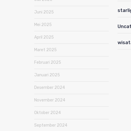
starl
Juni 2025
Mei 2025
Uncat
April 2025
wisat
Maret 2025
Februari 2025
Januari 2025
Desember 2024
November 2024
Oktober 2024
September 2024