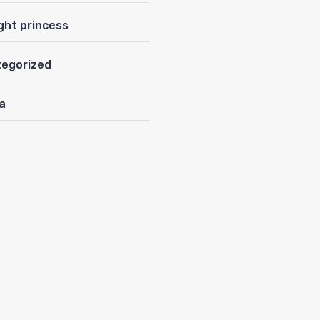
ight princess
egorized
a