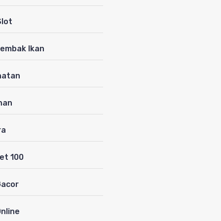
Slot
tembak Ikan
hatan
nan
ra
bet 100
Gacor
Online